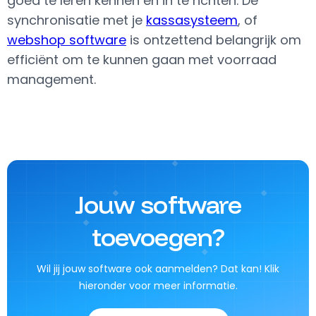
goed te leren kennen en in te richten. De
synchronisatie met je
kassasysteem
,
of
webshop software
is ontzettend belangrijk om
efficiënt om te kunnen gaan met voorraad
management.
Jouw software
toevoegen?
Wil jij jouw software ook aanmelden? Dat kan! Klik
hieronder voor meer informatie.