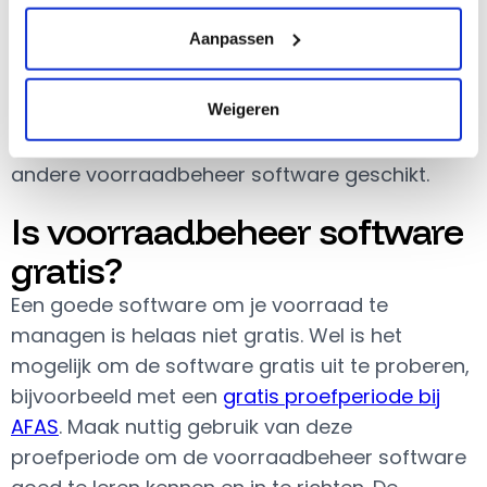
die geschikt is voor het beheren van de
Aanpassen
voorraad. De ene onderneming is een
vereniging, de andere bestaat uit een webshop
Weigeren
en weer een andere onderneming is actief op
ZZP basis. Voor elk type onderneming is een
andere voorraadbeheer software geschikt.
Is voorraadbeheer software
gratis?
Een goede software om je voorraad te
managen is helaas niet gratis. Wel is het
mogelijk om de software gratis uit te proberen,
bijvoorbeeld met een
gratis proefperiode bij
AFAS
. Maak nuttig gebruik van deze
proefperiode om de voorraadbeheer software