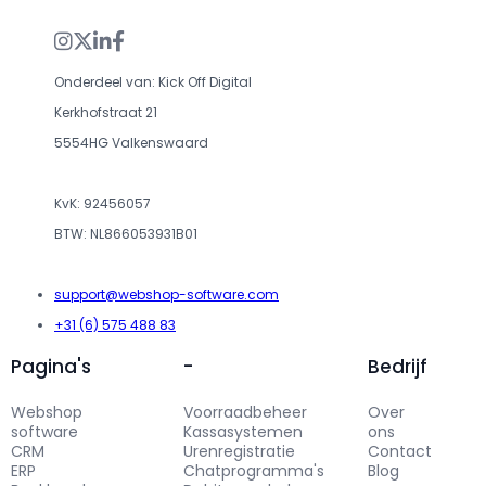




Onderdeel van: Kick Off Digital
Kerkhofstraat 21
5554HG Valkenswaard
KvK: 92456057
BTW: NL866053931B01
support@webshop-software.com
+31 (6) 575 488 83
Pagina's
-
Bedrijf
Webshop
Voorraadbeheer
Over
software
Kassasystemen
ons
CRM
Urenregistratie
Contact
ERP
Chatprogramma's
Blog