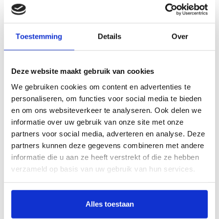
ontvangen wanneer een product nog maar
minimaal op voorraad is. Zo weet je dat dit
product weer besteld kan worden bij de
Toestemming
Details
Over
leverancier.
Wat is de beste
voorraadbeheer software?
Deze website maakt gebruik van cookies
We gebruiken cookies om content en advertenties te
Het kiezen van de juiste software voor je
personaliseren, om functies voor social media te bieden
voorraadbeheer is niet eenvoudig. Daarom kan
en om ons websiteverkeer te analyseren. Ook delen we
je met onze vergelijker eenvoudig filteren op
informatie over uw gebruik van onze site met onze
bedrijfsvorm, branche, aantal medewerkers en
partners voor social media, adverteren en analyse. Deze
type voorraadbeheer. Aan de hand van deze
partners kunnen deze gegevens combineren met andere
informatie die u aan ze heeft verstrekt of die ze hebben
filters wordt de beste voorraadbeheer
verzameld op basis van uw gebruik van hun services.
software die bij jouw onderneming past
getoond.
Alles toestaan
Elke onderneming is anders, zo ook de software